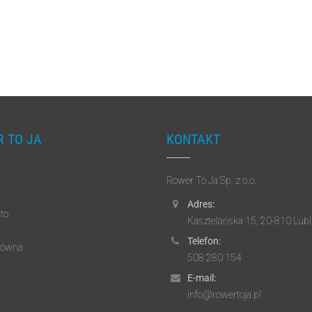
 TO JA
KONTAKT
Rower To Ja Sp. z o.o.
Adres:
to
Kasztelańska 15, 20-810 Lubl
Telefon:
łówna
508 280 154
E-mail:
info@rowertoja.pl