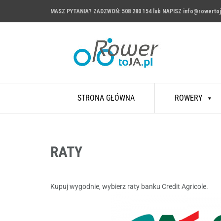
MASZ PYTANIA? ZADZWOŃ:
508 280 154
lub NAPISZ
info@rowertoj
Przejdź
STRONA GŁÓWNA
ROWERY
do
treści
RATY
Kupuj wygodnie, wybierz raty banku Credit Agricole.