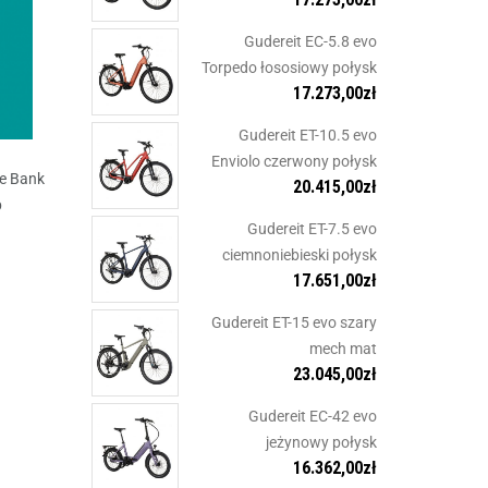
Gudereit EC-5.8 evo
Torpedo łososiowy połysk
17.273,00
zł
Gudereit ET-10.5 evo
Enviolo czerwony połysk
e Bank
20.415,00
zł
p
Gudereit ET-7.5 evo
ciemnoniebieski połysk
17.651,00
zł
Gudereit ET-15 evo szary
mech mat
23.045,00
zł
Gudereit EC-42 evo
jeżynowy połysk
16.362,00
zł