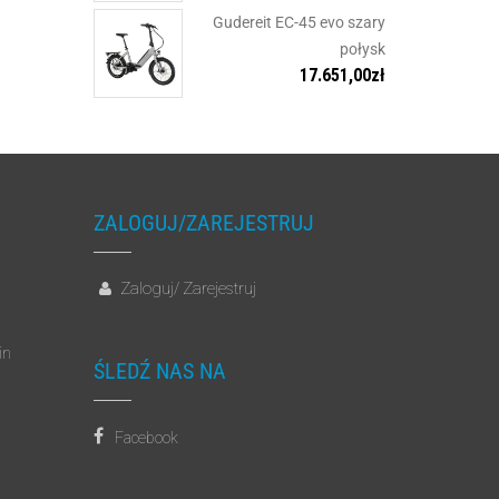
Gudereit EC-45 evo szary
połysk
17.651,00
zł
ZALOGUJ/ZAREJESTRUJ
Zaloguj
Zarejestruj
/
in
ŚLEDŹ NAS NA
Facebook