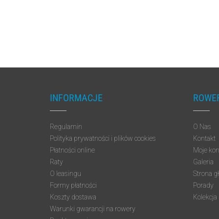
INFORMACJE
ROWER
Regulamin
O Nas
Polityka prywatności i plików cookies
Kontakt
Płatności online
Moje kon
Raty
Galeria
O leasingu
Strona g
Formy płatności
Porady
Koszty dostawa
Kolekcja
Warunki gwarancji na rowery