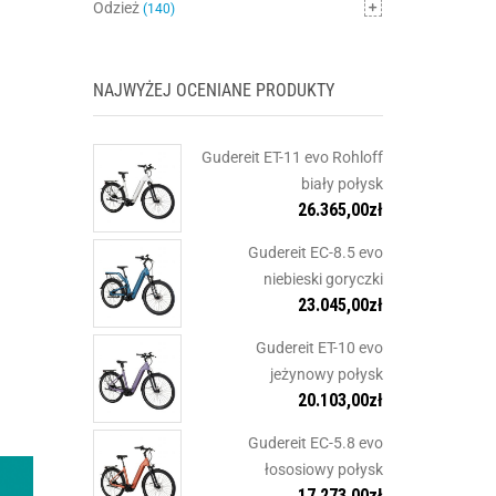
Odzież
(140)
NAJWYŻEJ OCENIANE PRODUKTY
Gudereit ET-11 evo Rohloff
biały połysk
26.365,00
zł
Gudereit EC-8.5 evo
niebieski goryczki
23.045,00
zł
Gudereit ET-10 evo
jeżynowy połysk
20.103,00
zł
Gudereit EC-5.8 evo
łososiowy połysk
17.273,00
zł