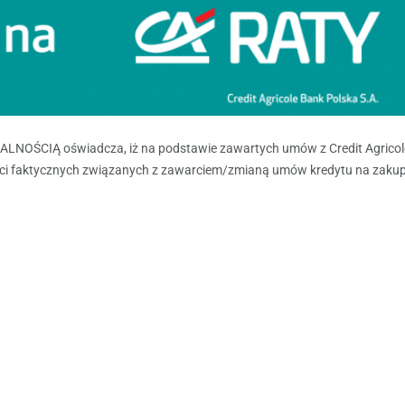
OŚCIĄ oświadcza, iż na podstawie zawartych umów z Credit Agricol
ści faktycznych związanych z zawarciem/zmianą umów kredytu na zaku