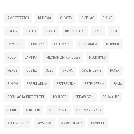
AMORTYZATOR
BUDOWA
CHWYTY
DISPLAY
E-BIKE
ERGON
GATES
GRAVEL
GREENGUARD
GRIPS
GRX
HAMULCE
HISTORIA
KADENCJA
KIEROWNICA
KLICKFIX
KOŁO
LAMPKA
MECHANIZM KORBOWY
NEODRIVES
NEXUS
ODZIEŻ
OLEJ
OPONA
OŚWIETLENIE
PASEK
PINION
PRZEKŁADNIA
PRZERZUTKA
PRZEŁOŻENIA
RAMA
REGULACJA PRZERZUTKI
ROHLOFF
RĘKAWICZKI
SCHWALBE
SILNIK
SUNTOUR
SUPERNOVA
TECHNIKA JAZDY
TECHNOLOGIA
WYMIANA
WYŚWIETLACZ
ŁAŃCUCH