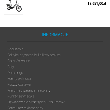
17.651,00
zł
INFORMACJE
Regulamin
Polityka prywatności i plików cookies
Płatności online
Raty
O leasingu
Formy płatności
Koszty dostawa
Warunki gwarancji na rowery
Punkty serwisowe
Oświadczenie o odstąpieniu od umowy
Formularz reklamacyjny