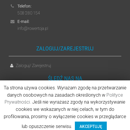
Telefon:
508 280 154
E-mail:
info@rowertoja.pl
ZALOGUJ/ZAREJESTRUJ
Zaloguj
Zarejestruj
/
ŚLEDŹ NAS NA
Ta strona używa cookies. Wyrażam zgodę na przetwarzanie
danych osobowych na zasadach określonych w
Polityce
Facebook
Prywatności.
Jeśli nie wyrażasz zgody na wykorzystywanie
cookies we wskazanych w niej celach, w tym do
2026
© Rower To Ja Sp. z o.o.
profilowania, prosimy o wyłączenie cookies w przeglądarce
lub opuszczenie serwisu.
AKCEPTUJĘ