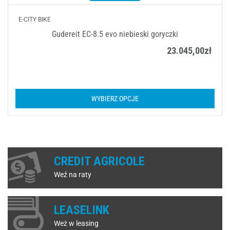
E-CITY BIKE
Gudereit EC-8.5 evo niebieski goryczki
23.045,00
zł
WYBIERZ OPCJE
CREDIT AGRICOLE
Weź na raty
LEASELINK
Weż w leasing