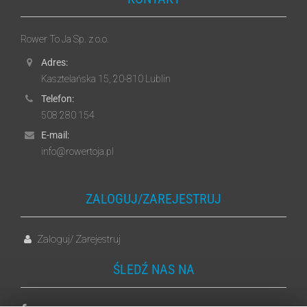
Rower To Ja Sp. z o.o.
Adres:
Kasztelańska 15, 20-810 Lublin
Telefon:
508 280 154
E-mail:
info@rowertoja.pl
ZALOGUJ/ZAREJESTRUJ
Zaloguj
Zarejestruj
/
ŚLEDŹ NAS NA