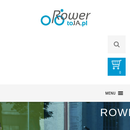
0
PRZEDMIOTÓ
Przejdź
MENU
do
treści
ROW