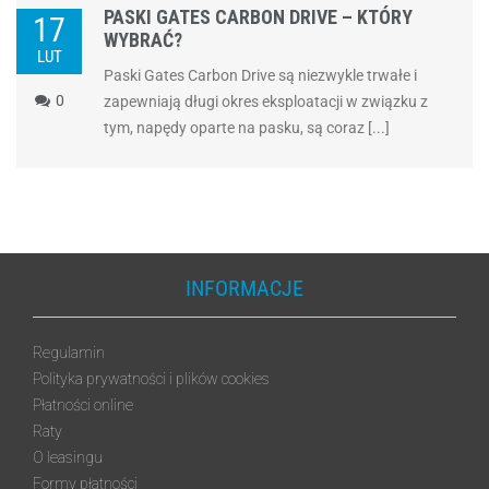
PASKI GATES CARBON DRIVE – KTÓRY
17
WYBRAĆ?
LUT
Paski Gates Carbon Drive są niezwykle trwałe i
0
zapewniają długi okres eksploatacji w związku z
tym, napędy oparte na pasku, są coraz [...]
INFORMACJE
Regulamin
Polityka prywatności i plików cookies
Płatności online
Raty
O leasingu
Formy płatności