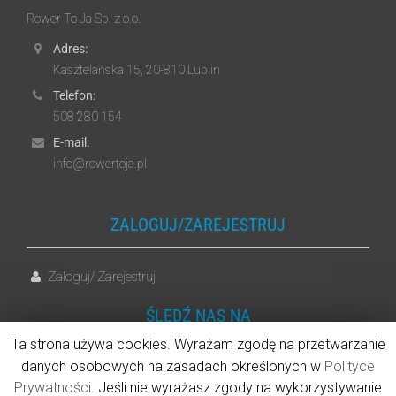
Rower To Ja Sp. z o.o.
Adres:
Kasztelańska 15, 20-810 Lublin
Telefon:
508 280 154
E-mail:
info@rowertoja.pl
ZALOGUJ/ZAREJESTRUJ
Zaloguj
Zarejestruj
/
ŚLEDŹ NAS NA
Ta strona używa cookies. Wyrażam zgodę na przetwarzanie
danych osobowych na zasadach określonych w
Polityce
Facebook
Prywatności.
Jeśli nie wyrażasz zgody na wykorzystywanie