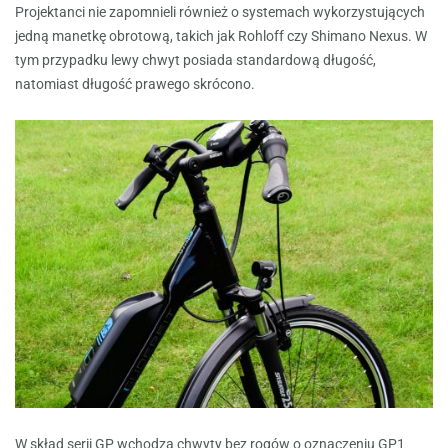
Projektanci nie zapomnieli również o systemach wykorzystujących
jedną manetkę obrotową, takich jak Rohloff czy Shimano Nexus. W
tym przypadku lewy chwyt posiada standardową długość,
natomiast długość prawego skrócono.
W skład serii GP wchodzą chwyty bez rogów o oznaczeniu GP1