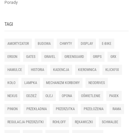
Porady
TAGI
AMORTYZATOR
BUDOWA
CHWYTY
DISPLAY
E-BIKE
ERGON
GATES
GRAVEL
GREENGUARD
GRIPS
GRX
HAMULCE
HISTORIA
KADENCJA
KIEROWNICA
KLICKFIX
KOŁO
LAMPKA
MECHANIZM KORBOWY
NEODRIVES
NEXUS
ODZIEŻ
OLEJ
OPONA
OŚWIETLENIE
PASEK
PINION
PRZEKŁADNIA
PRZERZUTKA
PRZEŁOŻENIA
RAMA
REGULACJA PRZERZUTKI
ROHLOFF
RĘKAWICZKI
SCHWALBE