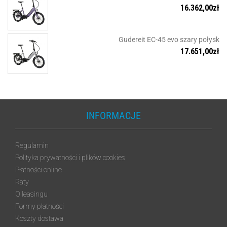
16.362,00
zł
Gudereit EC-45 evo szary połysk
17.651,00
zł
INFORMACJE
Regulamin
Polityka prywatności i plików cookies
Płatności online
Raty
O leasingu
Formy płatności
Koszty dostawa