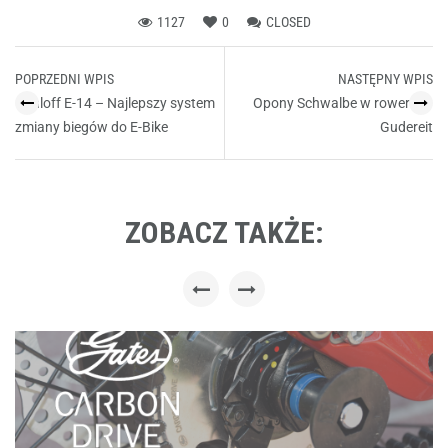
1127
0
CLOSED
Post
POPRZEDNI WPIS
NASTĘPNY WPIS
navigation
Rohloff E-14 – Najlepszy system
Opony Schwalbe w rowerach
zmiany biegów do E-Bike
Gudereit
ZOBACZ TAKŻE: