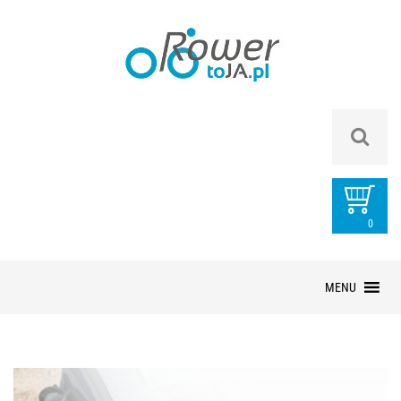
0
PRZEDMIOTÓ
Przejdź
MENU
do
treści