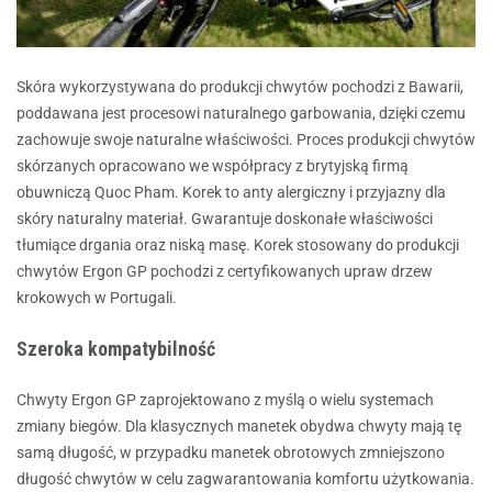
Skóra wykorzystywana do produkcji chwytów pochodzi z Bawarii,
poddawana jest procesowi naturalnego garbowania, dzięki czemu
zachowuje swoje naturalne właściwości. Proces produkcji chwytów
skórzanych opracowano we współpracy z brytyjską firmą
obuwniczą Quoc Pham. Korek to anty alergiczny i przyjazny dla
skóry naturalny materiał. Gwarantuje doskonałe właściwości
tłumiące drgania oraz niską masę. Korek stosowany do produkcji
chwytów Ergon GP pochodzi z certyfikowanych upraw drzew
krokowych w Portugali.
Szeroka kompatybilność
Chwyty Ergon GP zaprojektowano z myślą o wielu systemach
zmiany biegów. Dla klasycznych manetek obydwa chwyty mają tę
samą długość, w przypadku manetek obrotowych zmniejszono
długość chwytów w celu zagwarantowania komfortu użytkowania.