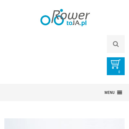
0
PRZEDMIOTÓ
Przejdź
MENU
do
treści