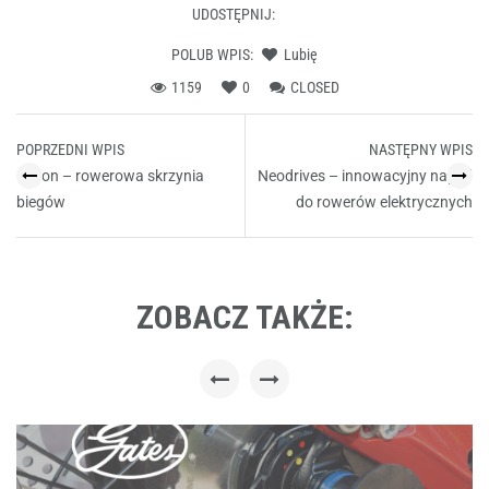
UDOSTĘPNIJ:
POLUB WPIS:
Lubię
1159
0
CLOSED
Post
POPRZEDNI WPIS
NASTĘPNY WPIS
navigation
Pinion – rowerowa skrzynia
Neodrives – innowacyjny napęd
biegów
do rowerów elektrycznych
ZOBACZ TAKŻE: