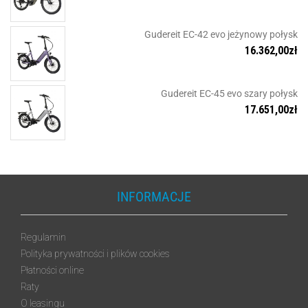
Gudereit EC-42 evo jeżynowy połysk
16.362,00
zł
Gudereit EC-45 evo szary połysk
17.651,00
zł
INFORMACJE
Regulamin
Polityka prywatności i plików cookies
Płatności online
Raty
O leasingu