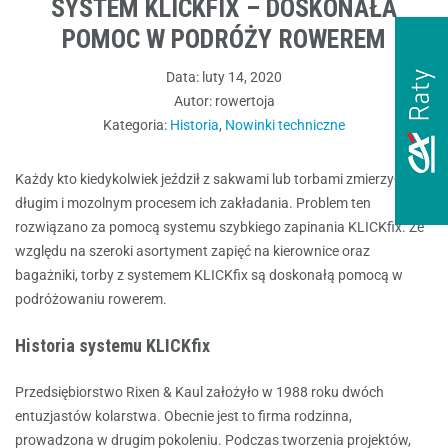
SYSTEM KLICKFIX – DOSKONAŁA
POMOC W PODRÓŻY ROWEREM
Data:
luty 14, 2020
Autor:
rowertoja
Kategoria:
Historia
,
Nowinki techniczne
Każdy kto kiedykolwiek jeździł z sakwami lub torbami zmierzył się z
długim i mozolnym procesem ich zakładania. Problem ten
rozwiązano za pomocą systemu szybkiego zapinania KLICKfix. Ze
względu na szeroki asortyment zapięć na kierownice oraz
bagażniki, torby z systemem KLICKfix są doskonałą pomocą w
podróżowaniu rowerem.
Historia systemu KLICKfix
Przedsiębiorstwo Rixen & Kaul założyło w 1988 roku dwóch
entuzjastów kolarstwa. Obecnie jest to firma rodzinna,
prowadzona w drugim pokoleniu. Podczas tworzenia projektów,