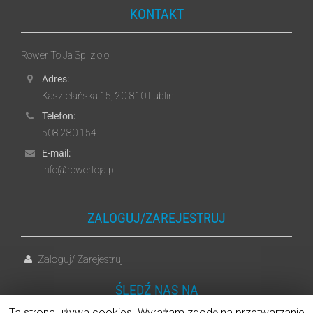
KONTAKT
Rower To Ja Sp. z o.o.
Adres:
Kasztelańska 15, 20-810 Lublin
Telefon:
508 280 154
E-mail:
info@rowertoja.pl
ZALOGUJ/ZAREJESTRUJ
Zaloguj
Zarejestruj
/
ŚLEDŹ NAS NA
Ta strona używa cookies. Wyrażam zgodę na przetwarzanie